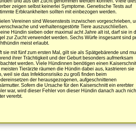
unden und aus der Zucht genommen werden können. Viele die
erber zeigen selbst keinerlei Symptome. Genetische Tests auf
timmte Erbkrankheiten sollten mit einbezogen werden.
vielen Vereinen sind Wesenstests inzwischen vorgeschrieben, 
venschwache und verhaltensgestörte Tiere auszuschließen.
 eine Hündin sieben oder maximal acht Jahre alt ist, darf sie in 
el zur Zucht verwendet werden. Sechs Würfe insgesamt sind p
hthündin meist erlaubt.
ft sie mit fünf zum ersten Mal, gilt sie als Spätgebärende und m
rend ihrer Trächtigkeit und der Geburt besonders aufmerksam
bachtet werden. Viele Hündinnen benötigen einen Kaiserschnit
 meisten Tierärzte räumen die Hündin dabei aus, kastrieren sie
o, weil sie das Infektionsrisiko zu groß finden beim
dereinsetzen der herausgezogenen, aufgeschnittenen
ärmutter. Sofern die Ursache für den Kaiserschnitt ein ererbter
ler war, wird dieser Fehler von dieser Hündin danach auch nich
ter vererbt.