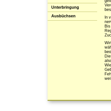
gef
Ver
Unterbringung
bes
Ausbüchsen
In 
ner
Bis
Reg
Zuc
Wir
wäh
beo
Die
als
Wie
Geb
Feh
wei