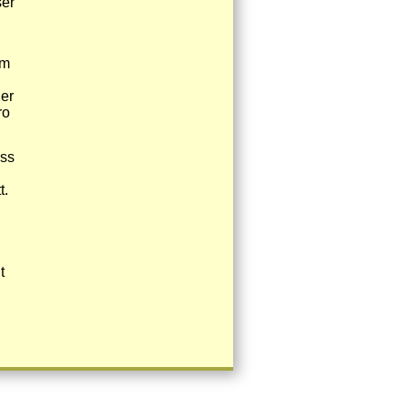
ser
um
der
ro
uss
t.
t