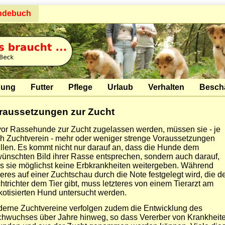
ndebuch
hung
Futter
Pflege
Urlaub
Verhalten
Besch
raussetzungen zur Zucht
or Rassehunde zur Zucht zugelassen werden, müssen sie - je
h Zuchtverein - mehr oder weniger strenge Voraussetzungen
üllen. Es kommt nicht nur darauf an, dass die Hunde dem
ünschten Bild ihrer Rasse entsprechen, sondern auch darauf,
s sie möglichst keine Erbkrankheiten weitergeben. Während
teres auf einer Zuchtschau durch die Note festgelegt wird, die d
htrichter dem Tier gibt, muss letzteres von einem Tierarzt am
kotisierten Hund untersucht werden.
erne Zuchtvereine verfolgen zudem die Entwicklung des
hwuchses über Jahre hinweg, so dass Vererber von Krankheit