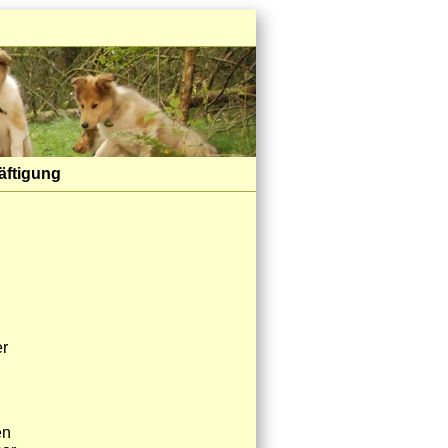
äftigung
er
en