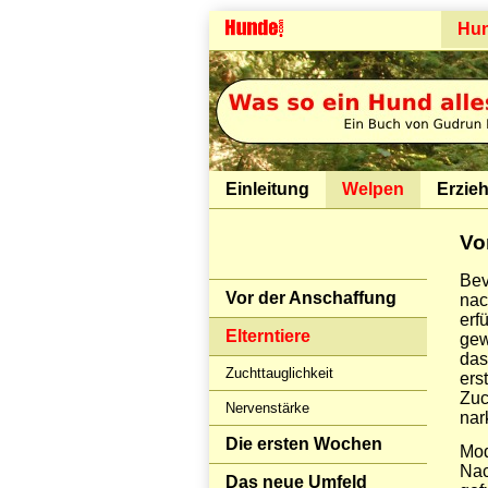
Hu
Einleitung
Welpen
Erzie
Vo
Bev
Vor der Anschaffung
nac
erf
Elterntiere
gew
das
Zuchttauglichkeit
ers
Zuc
Nervenstärke
nar
Die ersten Wochen
Mod
Nac
Das neue Umfeld