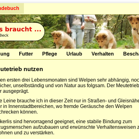
ndebuch
hung
Futter
Pflege
Urlaub
Verhalten
Besch
utetrieb nutzen
den ersten drei Lebensmonaten sind Welpen sehr abhängig, no
icher, unselbständig und von Natur aus folgsam. Der Meutetrieb 
r ausgeprägt.
e Leine brauche ich in dieser Zeit nur in Straßen- und Gleisnäh
r in Innenstadtbereichen, wo fremde Geräusche den Welpen
chrecken können.
kerlis sind hervorragend geeignet, eine stabile Bindung zum
ugsmenschen aufzubauen und erwünschte Verhaltensweisen 
ohnen und zu verstärken.