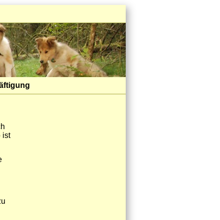
äftigung
ch
ist
e
zu