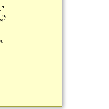
n zu
r
gen,
inen
ng