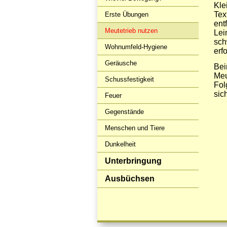
Kle
Tex
Erste Übungen
ent
Meutetrieb nutzen
Lei
sch
Wohnumfeld-Hygiene
erf
Geräusche
Bei
Meu
Schussfestigkeit
Fol
sic
Feuer
Gegenstände
Menschen und Tiere
Dunkelheit
Unterbringung
Ausbüchsen