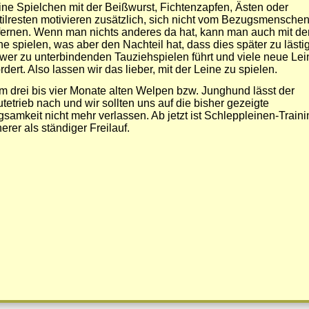
ine Spielchen mit der Beißwurst, Fichtenzapfen, Ästen oder
tilresten motivieren zusätzlich, sich nicht vom Bezugsmensche
fernen. Wenn man nichts anderes da hat, kann man auch mit de
ne spielen, was aber den Nachteil hat, dass dies später zu lästi
wer zu unterbindenden Tauziehspielen führt und viele neue Le
ordert. Also lassen wir das lieber, mit der Leine zu spielen.
m drei bis vier Monate alten Welpen bzw. Junghund lässt der
tetrieb nach und wir sollten uns auf die bisher gezeigte
gsamkeit nicht mehr verlassen. Ab jetzt ist Schleppleinen-Traini
herer als ständiger Freilauf.