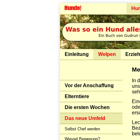
Hu
Einleitung
Welpen
Erzie
Me
In 
Vor der Anschaffung
uns
seh
Elterntiere
Ein
ode
Die ersten Wochen
ers
Das neue Umfeld
Lec
Bez
Selbst Chef werden
bel
Wieviel Bewegung?