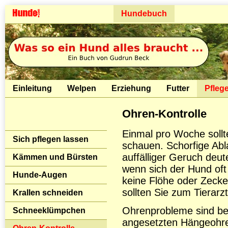
Hundebuch
Einleitung
Welpen
Erziehung
Futter
Pfleg
Ohren-Kontrolle
Einmal pro Woche soll
Sich pflegen lassen
schauen. Schorfige Abl
auffälliger Geruch deut
Kämmen und Bürsten
wenn sich der Hund oft
Hunde-Augen
keine Flöhe oder Zecke
sollten Sie zum Tierarz
Krallen schneiden
Ohrenprobleme sind bei
Schneeklümpchen
angesetzten Hängeohre