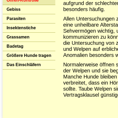
Ohren-Kontrolle
aufgrund der schlecht
besonders häufig.
Gebiss
Allen Untersuchungen 
Parasiten
eine unheilbare Altersta
Insektenstiche
Sehvermögen wichtig,
kommunizieren zu könne
Grassamen
die Untersuchung von 
Badetag
und Welpen auf erblic
Anomalien besonders wi
Größere Hunde tragen
Normalerweise öffnen s
Das Einschläfern
der Welpen und sie be
Manche Hunde bleiben t
verbreitet, dass ein H
sollte. Taube Welpen s
Vertragsklausel günsti