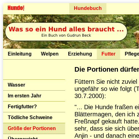
Hundebuch
Einleitung
Welpen
Erziehung
Futter
Pfleg
Die Portionen dürfen
Füttern Sie nicht zuvie
Wasser
ungefähr so wie folgt 
30.7.2000):
Im ersten Jahr
"... Die Hunde fraßen e
Fertigfutter?
Blättermagen, den ich 
Tödliche Schweine
Freßnapf gekauft hatte.
sehr, dass sie sich übe
Größe der Portionen
Anjin - und danach ein