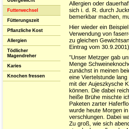
Übergewicht
Allergien oder dauerhaf
sich i. d. R. durch Juc
Futterwechsel
bemerkbar machen, mu
Fütterungszeit
Hier wieder ein Beispie
Pflanzliche Kost
Verwendung von faserre
zu gleichen Gewichtsan
Allergien
Eintrag vom 30.9.2001)
Tödlicher
Magendreher
"Unser Metzger gab un
Menge Schweineknochen
Karies
zunächst in meinen be
Knochen fressen
eine Viertelstunde lang
mit der Aujeszkysche K
können. Die dabei reic
heiße Brühe mischte ic
Paketen zarter Haferfl
wurde heute Morgen i
verschlungen. Dabei war
Zu groß, wie sich abend