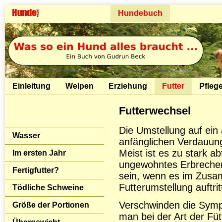
Hundebuch
Einleitung
Welpen
Erziehung
Futter
Pfleg
Futterwechsel
Die Umstellung auf ein
Wasser
anfänglichen Verdauun
Meist ist es zu stark a
Im ersten Jahr
ungewohntes Erbrechen 
Fertigfutter?
sein, wenn es im Zusa
Futterumstellung auftrit
Tödliche Schweine
Verschwinden die Sym
Größe der Portionen
man bei der Art der Füt