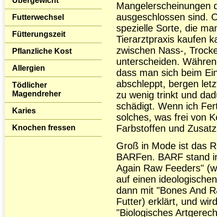
Übergewicht
Mangelerscheinungen d
ausgeschlossen sind. O
Futterwechsel
spezielle Sorte, die ma
Fütterungszeit
Tierarztpraxis kaufen k
zwischen Nass-, Trocke
Pflanzliche Kost
unterscheiden. Während
Allergien
dass man sich beim Ein
abschleppt, bergen let
Tödlicher
Magendreher
zu wenig trinkt und da
schädigt. Wenn ich Fert
Karies
solches, was frei von K
Farbstoffen und Zusatzs
Knochen fressen
Groß in Mode ist das R
BARFen. BARF stand in
Again Raw Feeders" (w
auf einen ideologische
dann mit "Bones And R
Futter) erklärt, und wi
"Biologisches Artgerec