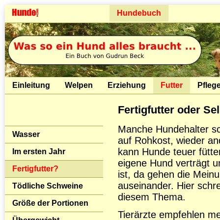
Hundebuch
Einleitung
Welpen
Erziehung
Futter
Pfleg
Fertigfutter oder S
Manche Hundehalter sch
Wasser
auf Rohkost, wieder an
kann Hunde teuer fütte
Im ersten Jahr
eigene Hund verträgt un
Fertigfutter?
ist, da gehen die Mein
auseinander. Hier schr
Tödliche Schweine
diesem Thema.
Größe der Portionen
Tierärzte empfehlen mei