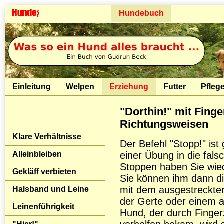
Hundebuch
Einleitung
Welpen
Erziehung
Futter
Pfleg
"Dorthin!" mit Finge
Richtungsweisen
Klare Verhältnisse
Der Befehl "Stopp!" is
Alleinbleiben
einer Übung in die fals
Stoppen haben Sie wied
Gekläff verbieten
Sie können ihm dann die
mit dem ausgestreckten
Halsband und Leine
der Gerte oder einem a
Leinenführigkeit
Hund, der durch Finge