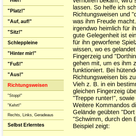
verholfen bekam, wird 
"Hier!"
lassen. So helfe ich s
"Platz!"
Richtungsweisen und "d
was ihm Freude macht
"Auf, auf!"
irgendwo heimlich für 
"Sitz!"
gute Gelegenheit ist e
für ihn geworfene Spiel
Schleppleine
wissen, wo es gelandet 
"Hinter mir!"
Fingerzeig und "Dorthi
gehen mit, um es ihm zu
"Fuß!"
funktioniert. Bei hüte
"Aus!"
Richtungsweisen bis zur
Vieh z. B. in ein besti
Richtungsweisen
gleichen Fingerzeig übe
"Stopp!"
"Treppe runter!", sowie
Weitere Kommandos dies
"Kehrt!"
Gelände geübten "Dort h
Rechts, Links, Geradeaus
"Schwimm, durch den B
Selbst Erlerntes
Beispiel zeigt: