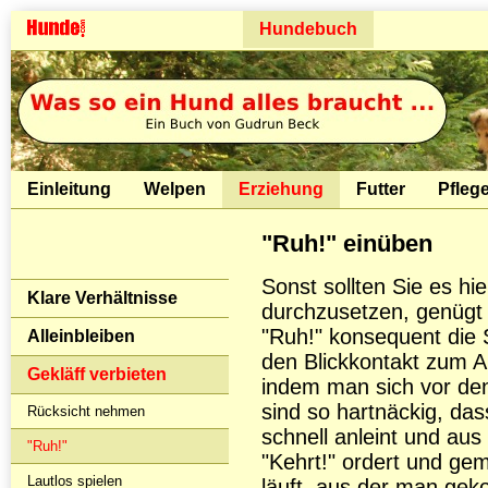
Hundebuch
Einleitung
Welpen
Erziehung
Futter
Pfleg
"Ruh!" einüben
Sonst sollten Sie es hi
Klare Verhältnisse
durchzusetzen, genügt
"Ruh!" konsequent die
Alleinbleiben
den Blickkontakt zum An
Gekläff verbieten
indem man sich vor de
sind so hartnäckig, da
Rücksicht nehmen
schnell anleint und aus
"Ruh!"
"Kehrt!" ordert und ge
Lautlos spielen
läuft, aus der man ge