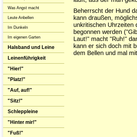
Was Angst macht
Beherrscht der Hund da
kann draußen, möglichs
Leute Anbellen
unkritischen Uhrzeite
Im Dunkeln
begonnen werden ("Gib 
Im eigenen Garten
Laut!" macht "Ruh!" d
kann er sich doch mit 
Halsband und Leine
dem Bellen und mal mi
Leinenführigkeit
"Hier!"
"Platz!"
"Auf, auf!"
"Sitz!"
Schleppleine
"Hinter mir!"
"Fuß!"