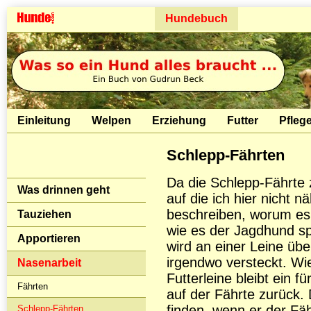
Hundebuch
Einleitung
Welpen
Erziehung
Futter
Pfleg
Schlepp-Fährten
Da die Schlepp-Fährte 
Was drinnen geht
auf die ich hier nicht 
beschreiben, worum es g
Tauziehen
wie es der Jagdhund sp
Apportieren
wird an einer Leine ü
irgendwo versteckt. Wi
Nasenarbeit
Futterleine bleibt ein 
Fährten
auf der Fährte zurück. 
finden, wenn er der Fä
Schlepp-Fährten