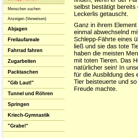
selbst bestätigt bereit
Menschen suchen
Leckerlis getauscht.
Anzeigen (Verweisen)
Ganz in ihrem Element 
Abjagen
einmal abwechselnd mi
Schlepp-Fährte eines 
Freilaufareale
ließ und sie das tote Ti
Fahrrad fahren
haben die meisten Mens
mit toten Tieren. Das 
Zugarbeiten
natürlicher sein! In un
Packtaschen
für die Ausbildung des
Tier beisteuerte und s
"Gib Laut!"
Freude machte.
Tunnel und Röhren
Springen
Kriech-Gymnastik
"Grabe!"